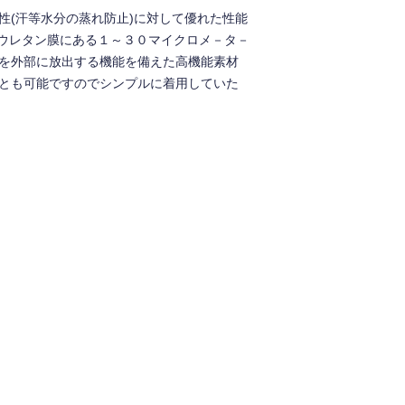
性(汗等水分の蒸れ防止)に対して優れた性能
リウレタン膜にある１～３０マイクロメ－タ－
を外部に放出する機能を備えた高機能素材
とも可能ですのでシンプルに着用していた